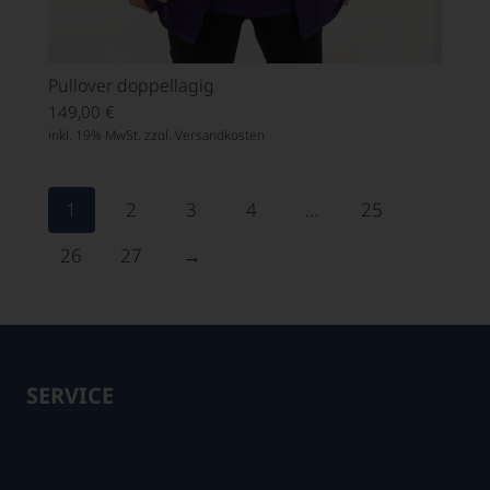
Pullover doppellagig
149,00
€
inkl. 19% MwSt. zzgl.
Versandkosten
1
2
3
4
…
25
26
27
→
SERVICE
Fachhandelspartner im Netz
Fachhändler in Ihrer Nähe