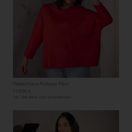
Fledermaus-Pullover Fleur
119,00
€
inkl. 19% MwSt. zzgl.
Versandkosten