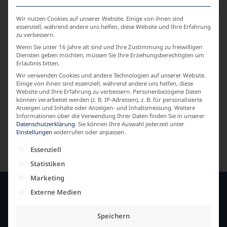
Wir nutzen Cookies auf unserer Website. Einige von ihnen sind
essenziell, während andere uns helfen, diese Website und Ihre Erfahrung
zu verbessern.
Wenn Sie unter 16 Jahre alt sind und Ihre Zustimmung zu freiwilligen
Diensten geben möchten, müssen Sie Ihre Erziehungsberechtigten um
Erlaubnis bitten.
Wir verwenden Cookies und andere Technologien auf unserer Website.
Einige von ihnen sind essenziell, während andere uns helfen, diese
Website und Ihre Erfahrung zu verbessern.
Personenbezogene Daten
können verarbeitet werden (z. B. IP-Adressen), z. B. für personalisierte
Anzeigen und Inhalte oder Anzeigen- und Inhaltsmessung.
Weitere
Informationen über die Verwendung Ihrer Daten finden Sie in unserer
Jacke Inka-Jacquard
Datenschutzerklärung
.
Sie können Ihre Auswahl jederzeit unter
Einstellungen
widerrufen oder anpassen.
Art. 27942
Es folgt eine Liste der Service-Gruppen, für die e
Essenziell
149,00
€
99,00
€
inkl. 19% MwSt. zzgl.
Versandkosten
Statistiken
Marketing
Externe Medien
SERVICE
Speichern
Fachhandelspartner im Netz