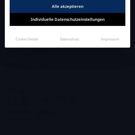
Alle akzeptieren
Fachhändler in Ihrer Nähe
Individuelle Datenschutzeinstellungen
INFORMATION
Impressum
Cookie-Details
Datenschutz
Impressum
Datenschutzerklärung
Cookie Einstellungen
AGB
Widerrufsbelehrung
.
Zahlungsarten
Versand & Zahlungsbedingungen
Mein Konto
Anmelden / Registrieren
Händler-Bereich