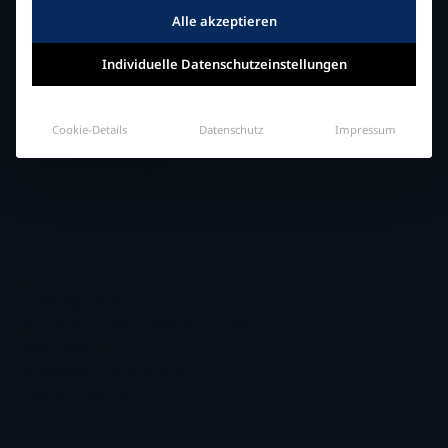
Alle akzeptieren
Fachhändler in Ihrer Nähe
Individuelle Datenschutzeinstellungen
INFORMATION
Impressum
Cookie-Details
Datenschutz
Impressum
Datenschutzerklärung
Cookie Einstellungen
AGB
Widerrufsbelehrung
.
Zahlungsarten
Versand & Zahlungsbedingungen
Mein Konto
Anmelden / Registrieren
Händler-Bereich