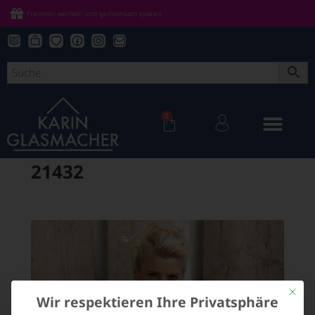
Freundin werben und gemeinsam sparen
0
21432
Mit die
Wir respektieren Ihre Privatsphäre