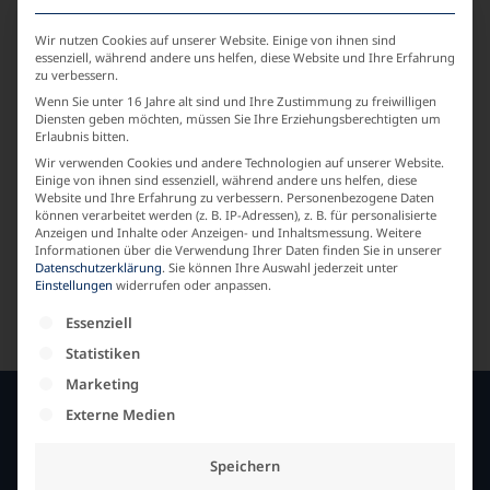
Wir nutzen Cookies auf unserer Website. Einige von ihnen sind
essenziell, während andere uns helfen, diese Website und Ihre Erfahrung
zu verbessern.
Wenn Sie unter 16 Jahre alt sind und Ihre Zustimmung zu freiwilligen
Diensten geben möchten, müssen Sie Ihre Erziehungsberechtigten um
Erlaubnis bitten.
Wir verwenden Cookies und andere Technologien auf unserer Website.
Einige von ihnen sind essenziell, während andere uns helfen, diese
Website und Ihre Erfahrung zu verbessern.
Personenbezogene Daten
können verarbeitet werden (z. B. IP-Adressen), z. B. für personalisierte
Anzeigen und Inhalte oder Anzeigen- und Inhaltsmessung.
Weitere
Informationen über die Verwendung Ihrer Daten finden Sie in unserer
Pullover Vichykaro Langarm
Datenschutzerklärung
.
Sie können Ihre Auswahl jederzeit unter
Einstellungen
widerrufen oder anpassen.
Art. 21432
Es folgt eine Liste der Service-Gruppen, für die e
Essenziell
99,90
€
inkl. 19% MwSt. zzgl.
Versandkosten
Statistiken
Marketing
Externe Medien
SERVICE
Speichern
Fachhandelspartner im Netz