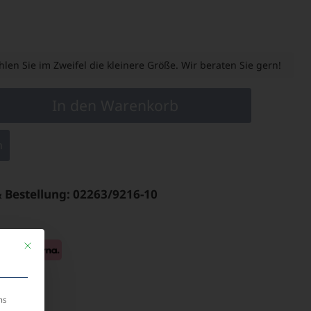
len Sie im Zweifel die kleinere Größe. Wir beraten Sie gern!
In den Warenkorb
n
& Bestellung: 02263/9216-10
Mit diesem Button wird der Dialog geschlossen. Seine Funktionalität ist identis
ns