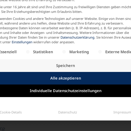
e unter 16 Jahre alt sind und Ihre Zustimmung zu freiwilligen Diensten geben möch
mpfehle einen Freund
Sie Ihre Erziehungsberechtigten um Erlaubnis bitten.
wenden Cookies und andere Technologien auf unserer Website. Einige von ihnen sin
ell, während andere uns helfen, diese Website und Ihre Erfahrung zu verbessern.
nbezogene Daten können verarbeitet werden (z. B. IP-Adressen), z. B. für personalisi
n und Inhalte oder Anzeigen- und Inhaltsmessung.
Weitere Informationen über die
ung Ihrer Daten finden Sie in unserer
Datenschutzerklärung
.
Sie können Ihre Auswa
it unter
Einstellungen
widerrufen oder anpassen.
RANUS/ENGLISH-BLUE
,
ORANUS/NAVY
,
SCHWARZ/ANTILOP
olgt eine Liste der Service-Gruppen, für die eine Einw
Essenziell
Statistiken
Marketing
Externe Medi
 (42)
,
02 (44)
,
03 (46)
,
04 (48 – 50)
,
05 (52 – 54)
,
06 (56)
Speichern
Alle akzeptieren
Individuelle Datenschutzeinstellungen
0% Polyacryl
Cookie-Details
Datenschutz
Impressu
ER