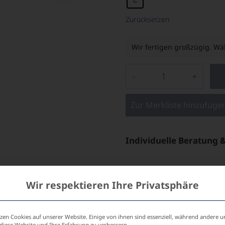
Zurücksetzen
Wir fertigen großzügig. Wäh
Zur Merkliste hinzufüge
Individuelle Beratung 
Wir respektieren Ihre Privatsphäre
zen Cookies auf unserer Website. Einige von ihnen sind essenziell, während andere u
 diese Website und Ihre Erfahrung zu verbessern.