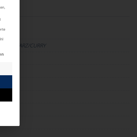
ten,
d
erte
hl
E
,
SCHWARZ/CURRY
illigung erteilt werden kann. Die erste Service-Gruppe
en
m