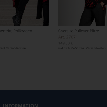
ntritt, Rollkragen
Oversize-Pullover, Blitze
Art. 27071
149,00
€
zzgl.
Versandkosten
inkl. 19% MwSt. zzgl.
Versandkosten
INFORMATION