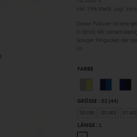
von
inkl. 19% MwSt. zzgl.
Vers
5,
basierend
auf
Dieser Pullover ist eine 
Kundenbewertung
in Strick: Mit seinem kast
lässiger Hingucker, der sp
ist.
FARBE
GRÖSSE
: 02 (44)
S0 (38)
00 (40)
01 (42
LÄNGE
: L
L