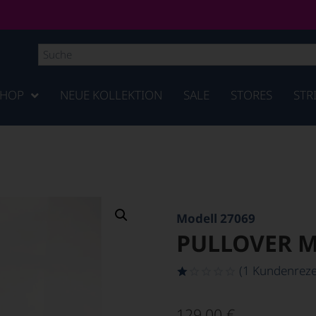
SHOP
NEUE KOLLEKTION
SALE
STORES
STR
Modell 27069
PULLOVER 
(
1
Kundenreze
Bewertet
1
mit
129,00
€
1.00