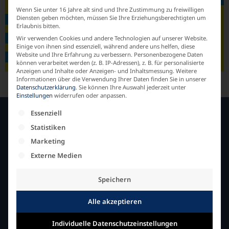
Wenn Sie unter 16 Jahre alt sind und Ihre Zustimmung zu freiwilligen
Diensten geben möchten, müssen Sie Ihre Erziehungsberechtigten um
Erlaubnis bitten.
Wir verwenden Cookies und andere Technologien auf unserer Website.
Einige von ihnen sind essenziell, während andere uns helfen, diese
Website und Ihre Erfahrung zu verbessern.
Personenbezogene Daten
können verarbeitet werden (z. B. IP-Adressen), z. B. für personalisierte
Anzeigen und Inhalte oder Anzeigen- und Inhaltsmessung.
Weitere
Informationen über die Verwendung Ihrer Daten finden Sie in unserer
Datenschutzerklärung
.
Sie können Ihre Auswahl jederzeit unter
Einstellungen
widerrufen oder anpassen.
Es folgt eine Liste der Service-Gruppen, für die e
Essenziell
Statistiken
SERVICE
Marketing
Fachhandelspartner im Netz
Externe Medien
Fachhändler in Ihrer Nähe
Speichern
INFORMATION
Alle akzeptieren
Impressum
Individuelle Datenschutzeinstellungen
Datenschutzerklärung