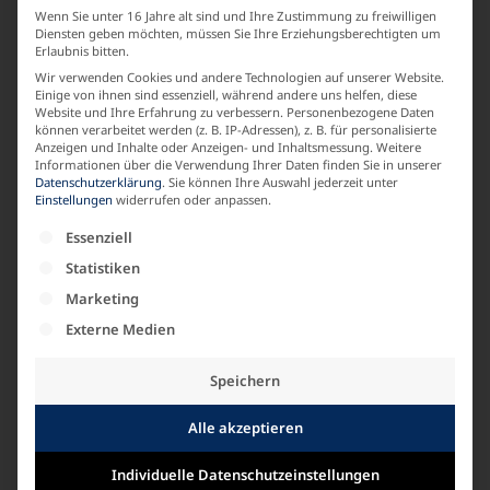
Winter
Wenn Sie unter 16 Jahre alt sind und Ihre Zustimmung zu freiwilligen
Diensten geben möchten, müssen Sie Ihre Erziehungsberechtigten um
Erlaubnis bitten.
Wir verwenden Cookies und andere Technologien auf unserer Website.
LABEL
Einige von ihnen sind essenziell, während andere uns helfen, diese
Website und Ihre Erfahrung zu verbessern.
Personenbezogene Daten
KARIN GLASMACHER
können verarbeitet werden (z. B. IP-Adressen), z. B. für personalisierte
Anzeigen und Inhalte oder Anzeigen- und Inhaltsmessung.
Weitere
Informationen über die Verwendung Ihrer Daten finden Sie in unserer
Datenschutzerklärung
.
Sie können Ihre Auswahl jederzeit unter
MATERIALZUSAMMENSETZUNG
Einstellungen
widerrufen oder anpassen.
Es folgt eine Liste der Service-Gruppen, für die e
Strick Baumwolle
Essenziell
Statistiken
Marketing
ARMLAENGE
Externe Medien
Langarm
Speichern
Alle akzeptieren
Ähnliche Produkte
Individuelle Datenschutzeinstellungen