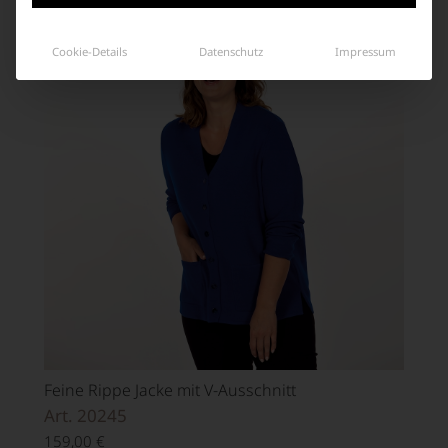
Cookie-Details
Datenschutz
Impressum
Feine Rippe Jacke mit V-Ausschnitt
Art. 20245
159,00
€