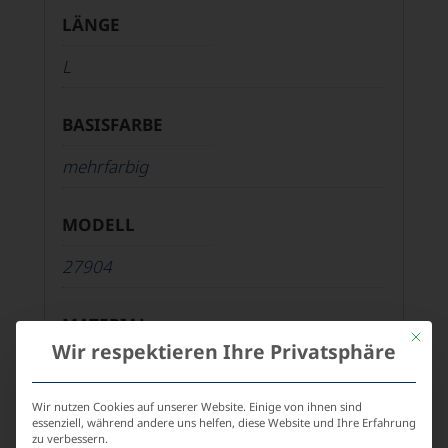
LÄNGE
L
BASISFARBE
mehrfarbig
MODELL
27904
MATERIAL
Mit die
Wir respektieren Ihre Privatsphäre
50% Baumwolle, 50% Polyacryl
Wir nutzen Cookies auf unserer Website. Einige von ihnen sind
SAISON
essenziell, während andere uns helfen, diese Website und Ihre Erfahrung
zu verbessern.