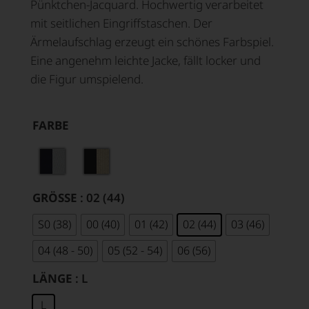
Pünktchen-Jacquard. Hochwertig verarbeitet
mit seitlichen Eingriffstaschen. Der
Ärmelaufschlag erzeugt ein schönes Farbspiel.
Eine angenehm leichte Jacke, fällt locker und
die Figur umspielend.
FARBE
GRÖSSE
: 02 (44)
S0 (38)
00 (40)
01 (42)
02 (44)
03 (46)
04 (48 - 50)
05 (52 - 54)
06 (56)
LÄNGE
: L
L