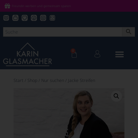
Freundin werben und gemeinsam sparen
0
Start
/
Shop
/
Nur suchen
/
Jacke Streifen