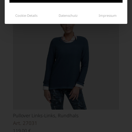
Cookie-Details
Datenschutz
Impressum
Pullover Links-Links, Rundhals
Art. 27031
119,00
€