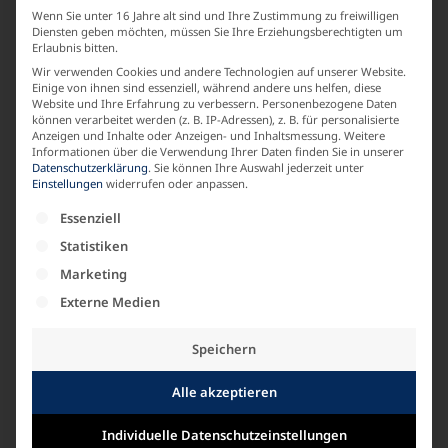
Wenn Sie unter 16 Jahre alt sind und Ihre Zustimmung zu freiwilligen
Basic
Diensten geben möchten, müssen Sie Ihre Erziehungsberechtigten um
Erlaubnis bitten.
Wir verwenden Cookies und andere Technologien auf unserer Website.
LABEL
Einige von ihnen sind essenziell, während andere uns helfen, diese
Website und Ihre Erfahrung zu verbessern.
Personenbezogene Daten
KARIN GLASMACHER
können verarbeitet werden (z. B. IP-Adressen), z. B. für personalisierte
Anzeigen und Inhalte oder Anzeigen- und Inhaltsmessung.
Weitere
Informationen über die Verwendung Ihrer Daten finden Sie in unserer
Datenschutzerklärung
.
Sie können Ihre Auswahl jederzeit unter
MATERIALZUSAMMENSETZUNG
Einstellungen
widerrufen oder anpassen.
Es folgt eine Liste der Service-Gruppen, für die e
Baumwolle
Essenziell
Statistiken
Marketing
ARMLAENGE
Externe Medien
Langarm
Speichern
Alle akzeptieren
Ähnliche Produkte
Individuelle Datenschutzeinstellungen