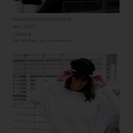
Kastenponcho Hahnentritt
Art. 21631
149,00
€
inkl. 19% MwSt. zzgl.
Versandkosten