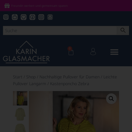
Freundin werben und gemeinsam sparen
0
Start
/
Shop
/
Nachhaltige Pullover für Damen
/
Leichte
Pullover Langarm
/
Kastenponcho Zebra