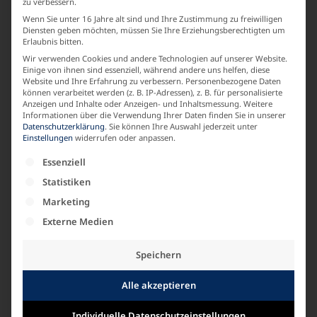
SAISON
zu verbessern.
Wenn Sie unter 16 Jahre alt sind und Ihre Zustimmung zu freiwilligen
Basic
Diensten geben möchten, müssen Sie Ihre Erziehungsberechtigten um
Erlaubnis bitten.
Wir verwenden Cookies und andere Technologien auf unserer Website.
LABEL
Einige von ihnen sind essenziell, während andere uns helfen, diese
Website und Ihre Erfahrung zu verbessern.
Personenbezogene Daten
können verarbeitet werden (z. B. IP-Adressen), z. B. für personalisierte
fabelhaft
Anzeigen und Inhalte oder Anzeigen- und Inhaltsmessung.
Weitere
Informationen über die Verwendung Ihrer Daten finden Sie in unserer
Datenschutzerklärung
.
Sie können Ihre Auswahl jederzeit unter
Einstellungen
widerrufen oder anpassen.
MATERIALZUSAMMENSETZUNG
Es folgt eine Liste der Service-Gruppen, für die e
Essenziell
Baumwolle
Statistiken
Marketing
ARMLAENGE
Externe Medien
Langarm
Speichern
Alle akzeptieren
Individuelle Datenschutzeinstellungen