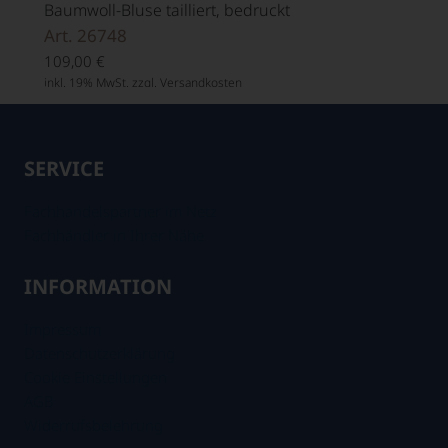
Baumwoll-Bluse tailliert, bedruckt
Art. 26748
109,00
€
inkl. 19% MwSt. zzgl.
Versandkosten
SERVICE
Fachhandelspartner im Netz
Fachhändler in Ihrer Nähe
INFORMATION
Impressum
Datenschutzerklärung
Cookie Einstellungen
AGB
Widerrufsbelehrung