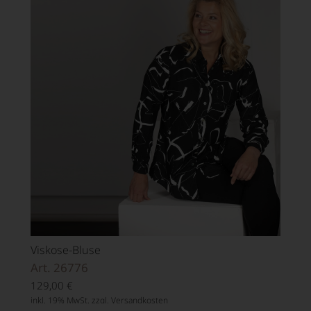
Viskose-Bluse
Art. 26776
129,00
€
inkl. 19% MwSt. zzgl.
Versandkosten