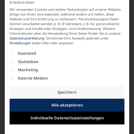
Erlaubnis bitten.
Wir verwenden Cookies und andere Technologien auf unserer Website.
fabelhaft
Einige von ihnen sind essenziell, während andere uns helfen, diese
Website und Ihre Erfahrung zu verbessern.
Personenbezogene Daten
können verarbeitet werden (z. B. IP-Adressen), z. B. für personalisierte
MATERIALZUSAMMENSETZUNG
Anzeigen und Inhalte oder Anzeigen- und Inhaltsmessung.
Weitere
Informationen über die Verwendung Ihrer Daten finden Sie in unserer
Datenschutzerklärung
.
Sie können Ihre Auswahl jederzeit unter
Leinen
Einstellungen
widerrufen oder anpassen.
Es folgt eine Liste der Service-Gruppen, für die e
Essenziell
ARMLAENGE
Statistiken
Marketing
Kurzarm
Externe Medien
Speichern
Ähnliche Produkte
Alle akzeptieren
Individuelle Datenschutzeinstellungen