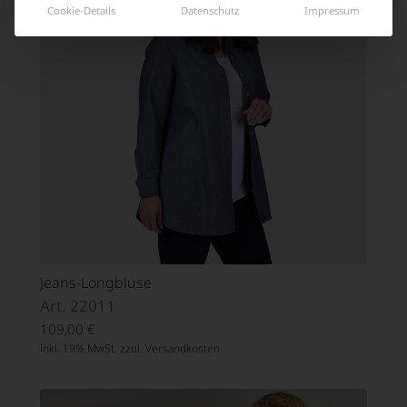
Cookie-Details
Datenschutz
Impressum
Jeans-Longbluse
Art. 22011
109,00
€
inkl. 19% MwSt. zzgl.
Versandkosten