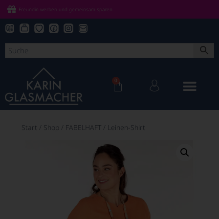
Freundin werben und gemeinsam sparen
0
Start
/
Shop
/
FABELHAFT
/
Leinen-Shirt