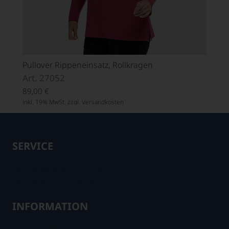
Pullover Rippeneinsatz, Rollkragen
Art. 27052
89,00
€
inkl. 19% MwSt. zzgl.
Versandkosten
SERVICE
Fachhandelspartner im Netz
Fachhändler in Ihrer Nähe
INFORMATION
Impressum