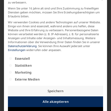
zu verbessern.
SAISON
Wenn Sie unter 16 Jahre alt sind und Ihre Zustimmung zu freiwilligen
Diensten geben möchten, müssen Sie Ihre Erziehungsberechtigten um
Basic
Erlaubnis bitten.
Wir verwenden Cookies und andere Technologien auf unserer Website.
Einige von ihnen sind essenziell, während andere uns helfen, diese
LABEL
Website und Ihre Erfahrung zu verbessern.
Personenbezogene Daten
können verarbeitet werden (z. B. IP-Adressen), z. B. für personalisierte
KARIN GLASMACHER
Anzeigen und Inhalte oder Anzeigen- und Inhaltsmessung.
Weitere
Informationen über die Verwendung Ihrer Daten finden Sie in unserer
Datenschutzerklärung
.
Sie können Ihre Auswahl jederzeit unter
Einstellungen
widerrufen oder anpassen.
MATERIALZUSAMMENSETZUNG
Es folgt eine Liste der Service-Gruppen, für die e
Essenziell
Strick Viskose
Statistiken
Marketing
ARMLAENGE
Externe Medien
Kurzarm
Speichern
Alle akzeptieren