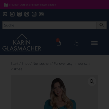
Freundin werben und gemeinsam sparen
0
Start
/
Shop
/
Nur suchen
/
Pullover asymmetrisch,
Viskose