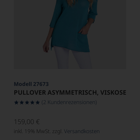
Modell 27673
PULLOVER ASYMMETRISCH, VISKOSE
(
2
Kundenrezensionen)
Bewertet
2
mit
5.00
159,00
€
von 5,
basierend
inkl. 19% MwSt. zzgl.
Versandkosten
auf
Kundenbewertungen