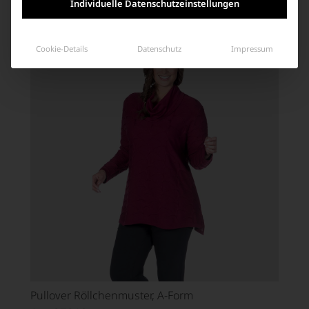
Individuelle Datenschutzeinstellungen
Ähnliche Produkte
Cookie-Details
Datenschutz
Impressum
Pullover Röllchenmuster, A-Form