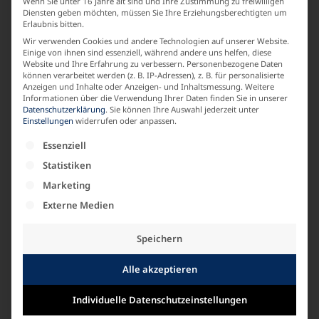
Wenn Sie unter 16 Jahre alt sind und Ihre Zustimmung zu freiwilligen
Diensten geben möchten, müssen Sie Ihre Erziehungsberechtigten um
Erlaubnis bitten.
LABEL
Wir verwenden Cookies und andere Technologien auf unserer Website.
Einige von ihnen sind essenziell, während andere uns helfen, diese
KARIN GLASMACHER
Website und Ihre Erfahrung zu verbessern.
Personenbezogene Daten
können verarbeitet werden (z. B. IP-Adressen), z. B. für personalisierte
Anzeigen und Inhalte oder Anzeigen- und Inhaltsmessung.
Weitere
Informationen über die Verwendung Ihrer Daten finden Sie in unserer
MATERIALZUSAMMENSETZUNG
Datenschutzerklärung
.
Sie können Ihre Auswahl jederzeit unter
Einstellungen
widerrufen oder anpassen.
Strick Baumwolle
Es folgt eine Liste der Service-Gruppen, für die e
Essenziell
Statistiken
ARMLAENGE
Marketing
Externe Medien
Kurzarm
Speichern
Alle akzeptieren
Ähnliche Produkte
Individuelle Datenschutzeinstellungen