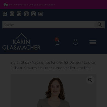
Freundin werben und gemeinsam sparen
0
Start
/
Shop
/
Nachhaltige Pullover für Damen
/
Leichte
Pullover Kurzarm
/
Pullover Lurex-Streifen ultra-light