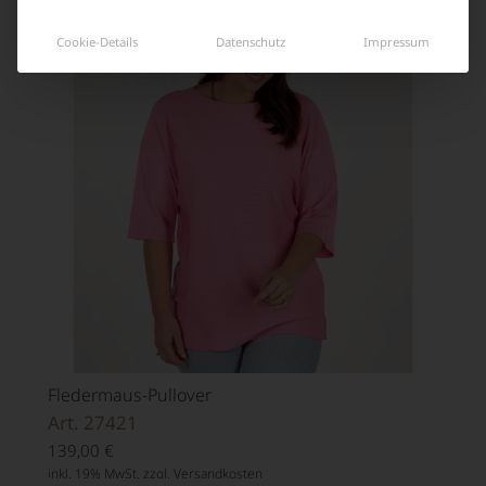
Cookie-Details
Datenschutz
Impressum
Fledermaus-Pullover
Art. 27421
139,00
€
inkl. 19% MwSt. zzgl.
Versandkosten