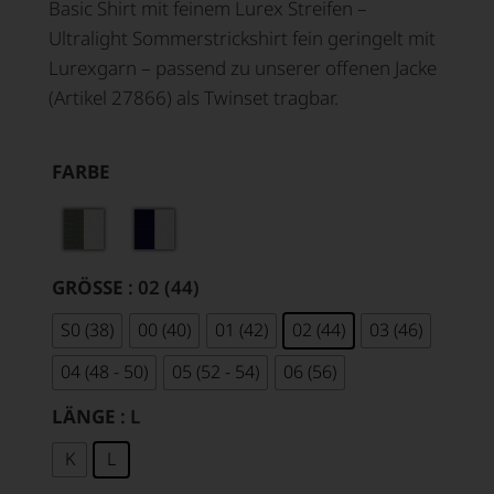
Basic Shirt mit feinem Lurex Streifen –
Ultralight Sommerstrickshirt fein geringelt mit
Lurexgarn – passend zu unserer offenen Jacke
(Artikel 27866) als Twinset tragbar.
FARBE
GRÖSSE
: 02 (44)
S0 (38)
00 (40)
01 (42)
02 (44)
03 (46)
04 (48 - 50)
05 (52 - 54)
06 (56)
LÄNGE
: L
K
L