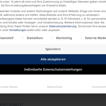
e unter 16 Jahre alt sind und Ihre Zustimmung zu freiwilligen Diensten geben möch
Sie Ihre Erziehungsberechtigten um Erlaubnis bitten.
wenden Cookies und andere Technologien auf unserer Website. Einige von ihnen sin
ell, während andere uns helfen, diese Website und Ihre Erfahrung zu verbessern.
nbezogene Daten können verarbeitet werden (z. B. IP-Adressen), z. B. für personalisi
n und Inhalte oder Anzeigen- und Inhaltsmessung.
Weitere Informationen über die
ung Ihrer Daten finden Sie in unserer
Datenschutzerklärung
.
Sie können Ihre Auswa
mpfehle einen Freund
it unter
Einstellungen
widerrufen oder anpassen.
olgt eine Liste der Service-Gruppen, für die eine Einw
Essenziell
Statistiken
Marketing
Externe Medi
Speichern
Alle akzeptieren
 (42)
,
02 (44)
,
03 (46)
,
04 (48 – 50)
,
05 (52 – 54)
,
06 (56)
Individuelle Datenschutzeinstellungen
Cookie-Details
Datenschutz
Impressu
0% Polyacryl