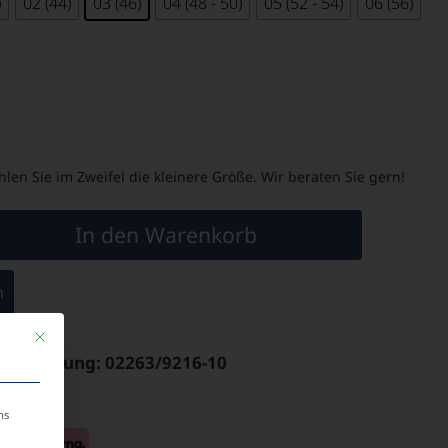
)
02 (44)
03 (46)
04 (48 - 50)
05 (52 - 54)
06 (56)
len Sie im Zweifel die kleinere Größe. Wir beraten Sie gern!
In den Warenkorb
n
Mit diesem Button wird der Dialog geschlossen. Seine Funktionalität ist identis
& Bestellung: 02263/9216-10
ns