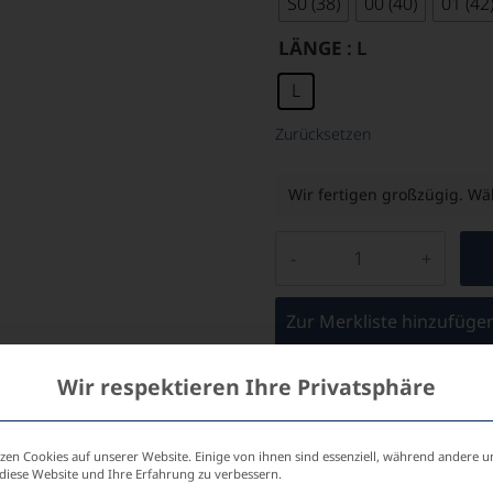
S0 (38)
00 (40)
01 (42
LÄNGE
: L
L
Zurücksetzen
Wir fertigen großzügig. Wäh
Zur Merkliste hinzufüge
Wir respektieren Ihre Privatsphäre
Individuelle Beratung 
zen Cookies auf unserer Website. Einige von ihnen sind essenziell, während andere u
 diese Website und Ihre Erfahrung zu verbessern.