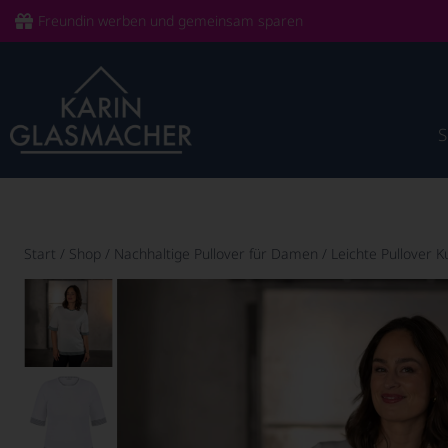
Freundin werben und gemeinsam sparen
Start
/
Shop
/
Nachhaltige Pullover für Damen
/
Leichte Pullover 