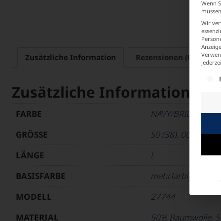
Wenn Si
müssen 
Wir ver
essenzi
Persone
Anzeige
Verwend
Zusätzliche Information
Rezensionen (0)
E
jederze
Es f
Zusätzliche Information
FARBE
NAVY/BRILL
GRÖSSE
S0 (38)
,
00 (40)
,
01
LÄNGE
L
BASISFARBE
mehrfarbig
MODELL
27744
MATERIAL
50% Baumwolle, 5