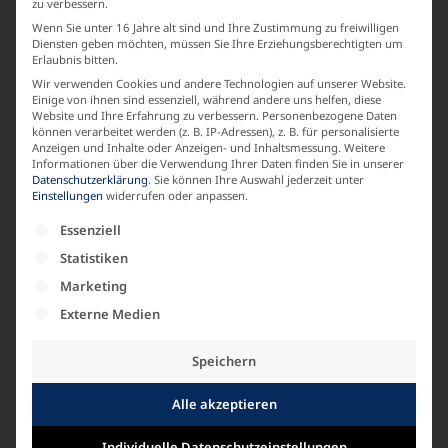
SAISON
zu verbessern.
Wenn Sie unter 16 Jahre alt sind und Ihre Zustimmung zu freiwilligen
Basic
Diensten geben möchten, müssen Sie Ihre Erziehungsberechtigten um
Erlaubnis bitten.
Wir verwenden Cookies und andere Technologien auf unserer Website.
LABEL
Einige von ihnen sind essenziell, während andere uns helfen, diese
Website und Ihre Erfahrung zu verbessern.
Personenbezogene Daten
können verarbeitet werden (z. B. IP-Adressen), z. B. für personalisierte
fabelhaft
Anzeigen und Inhalte oder Anzeigen- und Inhaltsmessung.
Weitere
Informationen über die Verwendung Ihrer Daten finden Sie in unserer
Datenschutzerklärung
.
Sie können Ihre Auswahl jederzeit unter
Einstellungen
widerrufen oder anpassen.
MATERIALZUSAMMENSETZUNG
Es folgt eine Liste der Service-Gruppen, für die e
Essenziell
Baumwolle
Statistiken
Marketing
ARMLAENGE
Externe Medien
Langarm
Speichern
Alle akzeptieren
Individuelle Datenschutzeinstellungen