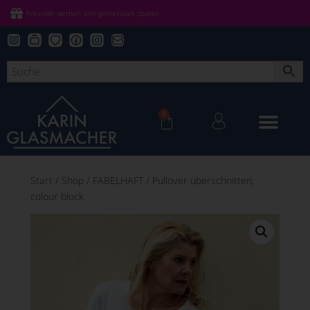
Freundin werben und gemeinsam sparen
0
Start
/
Shop
/
FABELHAFT
/
Pullover überschnitten,
colour block