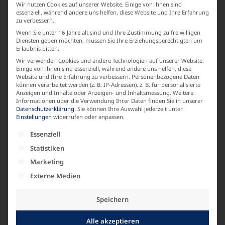
Wir nutzen Cookies auf unserer Website. Einige von ihnen sind
Basic
essenziell, während andere uns helfen, diese Website und Ihre Erfahrung
zu verbessern.
Wenn Sie unter 16 Jahre alt sind und Ihre Zustimmung zu freiwilligen
LABEL
Diensten geben möchten, müssen Sie Ihre Erziehungsberechtigten um
Erlaubnis bitten.
KARIN GLASMACHER
Wir verwenden Cookies und andere Technologien auf unserer Website.
Einige von ihnen sind essenziell, während andere uns helfen, diese
Website und Ihre Erfahrung zu verbessern.
Personenbezogene Daten
können verarbeitet werden (z. B. IP-Adressen), z. B. für personalisierte
MATERIALZUSAMMENSETZUNG
Anzeigen und Inhalte oder Anzeigen- und Inhaltsmessung.
Weitere
Informationen über die Verwendung Ihrer Daten finden Sie in unserer
Strick Baumwolle
Datenschutzerklärung
.
Sie können Ihre Auswahl jederzeit unter
Einstellungen
widerrufen oder anpassen.
Es folgt eine Liste der Service-Gruppen, für die e
Essenziell
ARMLAENGE
Statistiken
Kurzarm
Marketing
Externe Medien
BASICS
Speichern
Basics
Alle akzeptieren