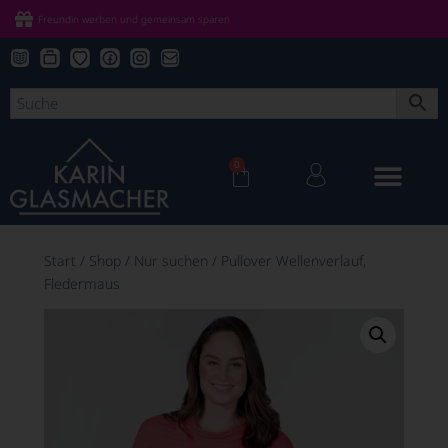
Freundin werben und gemeinsam sparen
0
Start
/
Shop
/
Nur suchen
/
Pullover Wellenverlauf,
Fledermaus