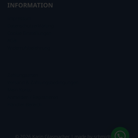
INFORMATION
Impressum
Datenschutzerklärung
Cookie Einstellungen
AGB
Widerrufsbelehrung
.
Zahlungsarten
Versand & Zahlungsbedingungen
Mein Konto
Anmelden / Registrieren
Händler-Bereich
© 2026 Karin Glasmacher | made by
schmidtmedia