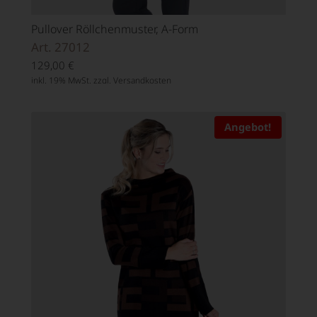
Pullover Röllchenmuster, A-Form
Art. 27012
129,00
€
inkl. 19% MwSt. zzgl.
Versandkosten
Angebot!