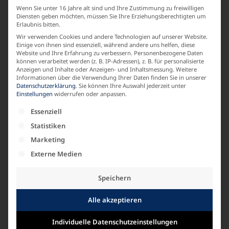
Wenn Sie unter 16 Jahre alt sind und Ihre Zustimmung zu freiwilligen
Basic
Diensten geben möchten, müssen Sie Ihre Erziehungsberechtigten um
Erlaubnis bitten.
Wir verwenden Cookies und andere Technologien auf unserer Website.
LABEL
Einige von ihnen sind essenziell, während andere uns helfen, diese
Website und Ihre Erfahrung zu verbessern.
Personenbezogene Daten
KARIN GLASMACHER
können verarbeitet werden (z. B. IP-Adressen), z. B. für personalisierte
Anzeigen und Inhalte oder Anzeigen- und Inhaltsmessung.
Weitere
Informationen über die Verwendung Ihrer Daten finden Sie in unserer
Datenschutzerklärung
.
Sie können Ihre Auswahl jederzeit unter
MATERIALZUSAMMENSETZUNG
Einstellungen
widerrufen oder anpassen.
Es folgt eine Liste der Service-Gruppen, für die e
Viskose
Essenziell
Statistiken
Marketing
ARMLAENGE
Externe Medien
Kurzarm
Speichern
Alle akzeptieren
Ähnliche Produkte
Individuelle Datenschutzeinstellungen