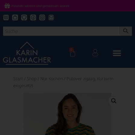
Freundin werben und gemeinsam sparen
0
Start
/
Shop
/
Nur suchen
/
Pullover zigzag, Kurzarm
eingesetzt