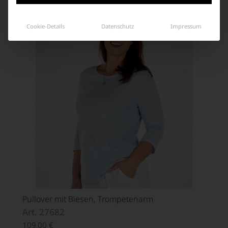
Cookie-Details
Datenschutz
Impressum
Pullover mit Biesen, Trompetenarm
Art. 27682
109,00
€