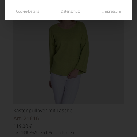
Cookie-Details
Datenschutz
Impressum
Kastenpullover mit Tasche
Art. 21616
119,00
€
inkl. 19% MwSt. zzgl.
Versandkosten