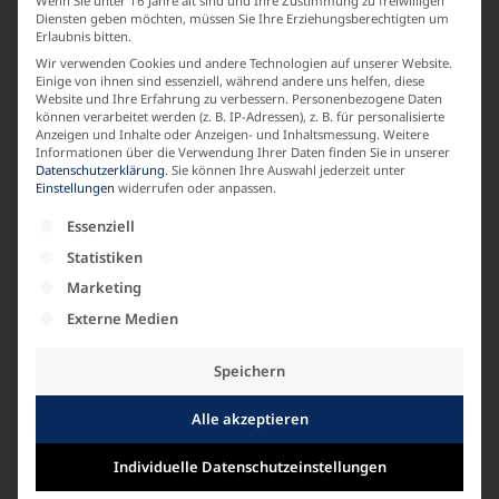
Wenn Sie unter 16 Jahre alt sind und Ihre Zustimmung zu freiwilligen
Diensten geben möchten, müssen Sie Ihre Erziehungsberechtigten um
Erlaubnis bitten.
LABEL
Wir verwenden Cookies und andere Technologien auf unserer Website.
Einige von ihnen sind essenziell, während andere uns helfen, diese
KARIN GLASMACHER
Website und Ihre Erfahrung zu verbessern.
Personenbezogene Daten
können verarbeitet werden (z. B. IP-Adressen), z. B. für personalisierte
Anzeigen und Inhalte oder Anzeigen- und Inhaltsmessung.
Weitere
Informationen über die Verwendung Ihrer Daten finden Sie in unserer
MATERIALZUSAMMENSETZUNG
Datenschutzerklärung
.
Sie können Ihre Auswahl jederzeit unter
Einstellungen
widerrufen oder anpassen.
Strick Baumwolle
Es folgt eine Liste der Service-Gruppen, für die e
Essenziell
Statistiken
ARMLAENGE
Marketing
Externe Medien
Langarm
Speichern
Alle akzeptieren
Ähnliche Produkte
Individuelle Datenschutzeinstellungen