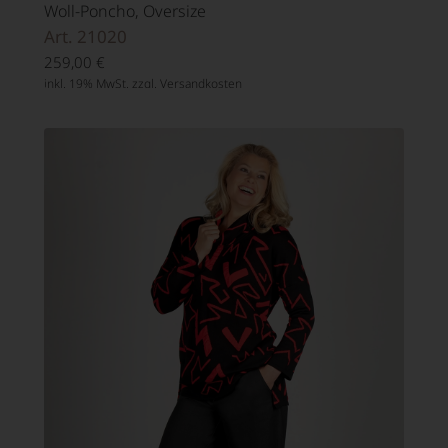
Woll-Poncho, Oversize
Art. 21020
259,00
€
inkl. 19% MwSt. zzgl.
Versandkosten