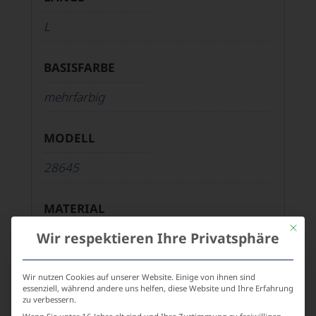
L
BASISFARBE
mehrfarbig
MODELL
28645
MATERIAL
Mit die
Wir respektieren Ihre Privatsphäre
50% Baumwolle, 50% Polyacryl
SAISON
Wir nutzen Cookies auf unserer Website. Einige von ihnen sind
essenziell, während andere uns helfen, diese Website und Ihre Erfahrung
zu verbessern.
Basic