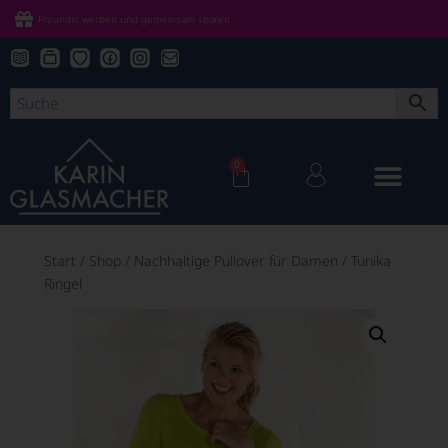
Freundin werben und gemeinsam sparen
0
Start
/
Shop
/
Nachhaltige Pullover für Damen
/
Tunika
Ringel