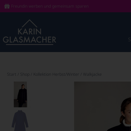
Freundin werben und gemeinsam sparen
Start
/
Shop
/
Kollektion Herbst/Winter
/
Walkjacke