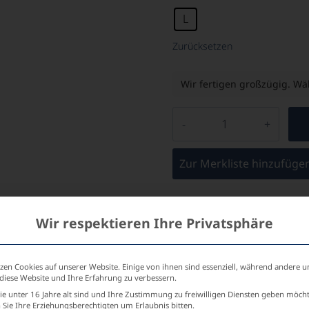
L
Zurücksetzen
Wir fertigen großzügig. Wäh
Zur Merkliste hinzufüge
Individuelle Beratung 
Wir respektieren Ihre Privatsphäre
zen Cookies auf unserer Website. Einige von ihnen sind essenziell, während andere u
 diese Website und Ihre Erfahrung zu verbessern.
e unter 16 Jahre alt sind und Ihre Zustimmung zu freiwilligen Diensten geben möch
Sie Ihre Erziehungsberechtigten um Erlaubnis bitten.