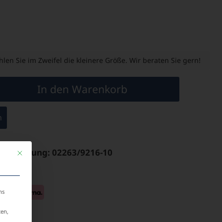
len Sie im Zweifel die kleinere Größe. Wir beraten Sie gern!
In den Warenkorb
n
& Bestellung: 02263/9216-10
Mit diesem Button wird der Dialog geschlossen. Seine Funktionalität ist identis
ns
ten,