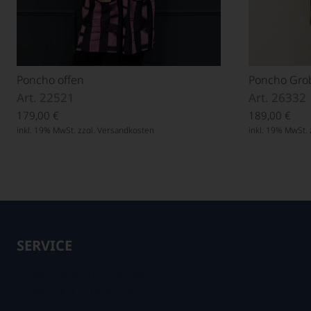
Poncho offen
Poncho Grob
Art. 22521
Art. 26332
179,00
€
189,00
€
inkl. 19% MwSt. zzgl.
Versandkosten
inkl. 19% MwSt. 
SERVICE
Fachhandelspartner im Netz
Fachhändler in Ihrer Nähe