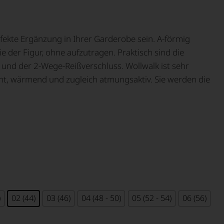
rfekte Ergänzung in Ihrer Garderobe sein. A-förmig
e der Figur, ohne aufzutragen. Praktisch sind die
und der 2-Wege-Reißverschluss. Wollwalk ist sehr
icht, wärmend und zugleich atmungsaktiv. Sie werden die
)
02 (44)
03 (46)
04 (48 - 50)
05 (52 - 54)
06 (56)