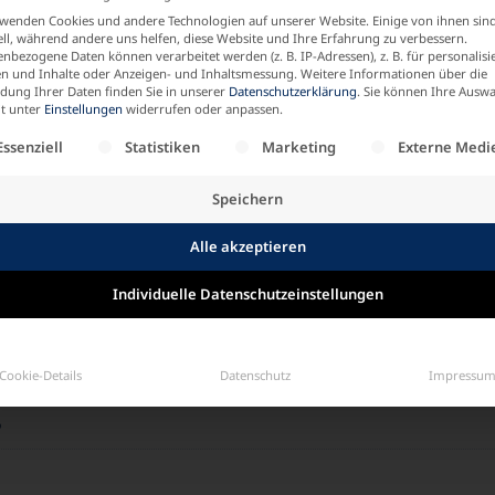
wenden Cookies und andere Technologien auf unserer Website. Einige von ihnen sin
ell, während andere uns helfen, diese Website und Ihre Erfahrung zu verbessern.
nbezogene Daten können verarbeitet werden (z. B. IP-Adressen), z. B. für personalisi
mpfehle einen Freund
n und Inhalte oder Anzeigen- und Inhaltsmessung.
Weitere Informationen über die
ung Ihrer Daten finden Sie in unserer
Datenschutzerklärung
.
Sie können Ihre Auswa
it unter
Einstellungen
widerrufen oder anpassen.
olgt eine Liste der Service-Gruppen, für die eine Einw
Essenziell
Statistiken
Marketing
Externe Medi
HWARZ
Speichern
 (42)
,
02 (44)
,
03 (46)
,
04 (48 – 50)
,
05 (52 – 54)
,
06 (56)
Alle akzeptieren
Individuelle Datenschutzeinstellungen
Cookie-Details
Datenschutz
Impressu