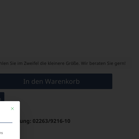
len Sie im Zweifel die kleinere Größe. Wir beraten Sie gern!
In den Warenkorb
n
Mit diesem Button wird der Dialog geschlossen. Seine Funktionalität ist identis
& Bestellung: 02263/9216-10
ns