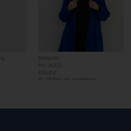
big
Walkjacke
Art. 26333
329,00
€
inkl. 19% MwSt. zzgl.
Versandkosten