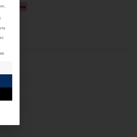
ten,
d
erte
hl
illigung erteilt werden kann. Die erste Service-Gruppe
en
m