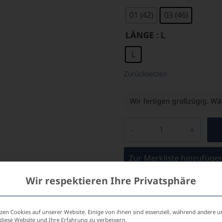
01 (42)
03 (46)
LÄNGE
: L
L
Zurücksetzen
Wir fertigen großzügig. Wäh
Zur Merkliste hinzufüge
Wir respektieren Ihre Privatsphäre
Individuelle Beratung 
zen Cookies auf unserer Website. Einige von ihnen sind essenziell, während andere u
 diese Website und Ihre Erfahrung zu verbessern.