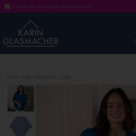
Freundin werben und gemeinsam sparen
Start
/
Shop
/
FABELHAFT
/
Cape