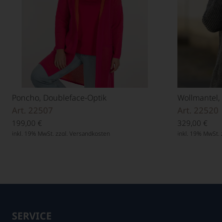
Poncho, Doubleface-Optik
Wollmantel,
Art. 22507
Art. 22520
199,00
€
329,00
€
inkl. 19% MwSt. zzgl.
Versandkosten
inkl. 19% MwSt. 
SERVICE