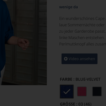
wenige da
Ein wunderschönes Cape al
laue Sommernächte oder Fe
zu jeder Garderobe passt. 
linke Maschen entstehen.
Perlmuttknopf alles zusam
Video ansehen
FARBE
: BLUE-VELVET
GRÖSSE
: 03 (46)