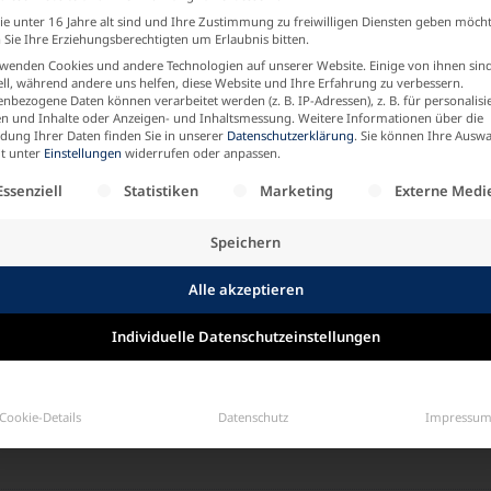
e unter 16 Jahre alt sind und Ihre Zustimmung zu freiwilligen Diensten geben möch
Sie Ihre Erziehungsberechtigten um Erlaubnis bitten.
wenden Cookies und andere Technologien auf unserer Website. Einige von ihnen sin
ell, während andere uns helfen, diese Website und Ihre Erfahrung zu verbessern.
nbezogene Daten können verarbeitet werden (z. B. IP-Adressen), z. B. für personalisi
n und Inhalte oder Anzeigen- und Inhaltsmessung.
Weitere Informationen über die
ung Ihrer Daten finden Sie in unserer
Datenschutzerklärung
.
Sie können Ihre Auswa
it unter
Einstellungen
widerrufen oder anpassen.
mpfehle einen Freund
olgt eine Liste der Service-Gruppen, für die eine Einw
Essenziell
Statistiken
Marketing
Externe Medi
Speichern
ENTA
,
NAVY
,
SCHWARZ
,
TAUBENGRAU
,
WACHS
Alle akzeptieren
Individuelle Datenschutzeinstellungen
ink
,
schwarz
Cookie-Details
Datenschutz
Impressu