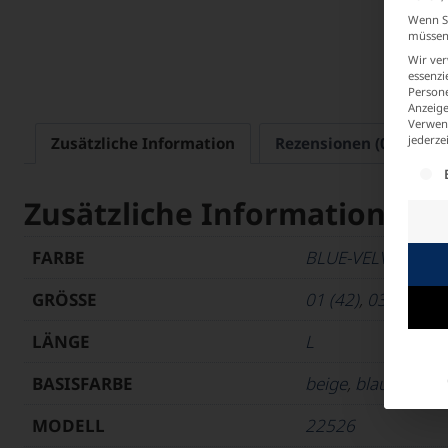
Wenn Si
müssen 
Wir ver
essenzi
Persone
Anzeige
Verwend
jederze
Zusätzliche Information
Rezensionen (0)
E
Es f
Zusätzliche Information
FARBE
BLUE-VELVET
,
MAG
GRÖSSE
01 (42)
,
03 (46)
LÄNGE
L
BASISFARBE
beige
,
blau
,
grau
,
p
MODELL
22526